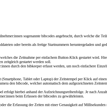
lnehmer:innen sogenannte bibcodes angebracht, durch welche die Teilne
lddateien oder bereits als fertige Startnummern heruntergeladen und ge
r welches die Zeitnahme per einfachem Button-Klick gestartet wird. Hi
n zeitgleich gestartet werden soll.
r:innen durch den bibkeeper erfasst werden, um noch einfachere Einzels
ät (Smartphone, Tablet oder Laptop) der Zeitstempel per Klick auf einen 
e Kamera den bibcode, welcher automatisch dem aufgezeichneten Zeitste
l erfolgt hierbei anhand der Aufzeichnungsreihenfolge. Je nach Anzahl
mer:innen beim Erfassen der bibcodes zu gewährleisten.
er die Erfassung der Zeiten mit einer Genauigkeit auf Millisekunden ni