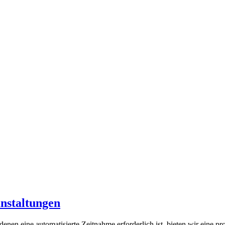
nstaltungen
enen eine automatisierte Zeitnahme erforderlich ist, bieten wir eine p